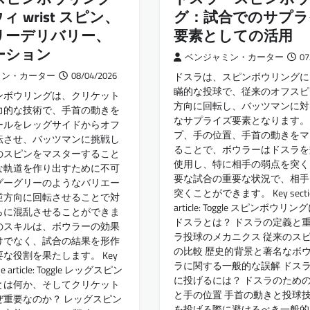
 wrist スピン、
グ：試合でのサプラ
リーデリバリー、
要素としての活用
ーション
ベンジャミン・カーター
07
ミン・カーター
08/04/2026
ドスラは、スピンボウリングに
瞞的な投球で、従来のオフスピ
ンボウリングは、クリケット
方向に回転し、バッツマンに対
力的な技術で、手首の動きを
なサプライズ要素となります。
ールをレッグサイドからオフ
プ、手の位置、手首の動きをマ
転させ、バッツマンに挑戦し
ることで、ボウラーはドスラを
のスピンをマスターすること
使用し、特に相手の弱点を突く
な軌道を作り出すために不可
要な試合の重要な状況で、相手
グーグリーのようなバリエー
突くことができます。 Key sections
逆方向に回転させることで対
article: Toggle スピンボウリ
らに混乱させることができま
ドスラとは？ ドスラの定義と重
のスキルは、ボウラーの効果
ラ投球のメカニクス 従来のス
けでなく、試合の結果を形作
の比較 歴史的背景と著名なボウ
な役割を果たします。 Key
ラに関する一般的な誤解 ドス
 the article: Toggle レッグスピン
に投げるには？ ドスラのため
とは何か、そしてクリケット
と手の位置 手首の動きと投球技
ぜ重要なのか？ レッグスピン
を投げる際に避けるべき一般的