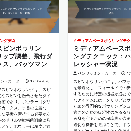
ング技術
ミディアムペースボウリングテク
スピンボウリン
ミディアムペースボ
リップ調整、飛行ダ
ングテクニック：ハ
クス、バッツマン
レッシャー状況
ベンジャミン・カーター
17
ミン・カーター
17/06/2026
スピンボウリングには、パフォ
を最適化し、フィールドでの安
フスピンボウリングは、スピ
するために特定の機器が必要で
的なスピンを融合させたダイ
なアイテムには、グリップとサ
技術であり、ボウラーはグリ
ための専門的なボウリングシュ
メカニクス、手首の位置な
適さのための吸湿性のある衣服
まな要素を習得する必要があ
ら身を守るための保護具が含ま
定のドリルや戦術的戦略に焦
適切な機器を選ぶことで、ボウ
ことで、ボウラーは精度と適
果とゲーム中の全体的な体験を