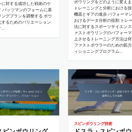
ボウリングをどのように変えま
ンに対する成功した戦術のケ
トレーニングと分析における技
ィ バッツマンのフォームに基
機器とギアの進歩 パフォーマ
リングプランを調整する ボウ
おけるデータ分析の役割 トレ
化するためのバリエーション
法に対するスポーツサイエンス
？…
ァストボウリングのパフォーマ
上させるトレーニング方法は何
ファストボウラーのための筋力
ィショニングプログラム…
スピンボウリング技術
スピンボウリング
ドスラ・スピンボウ