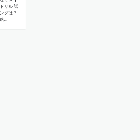
ドリル 試
ングは？
略…