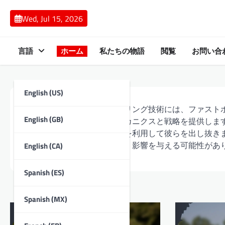
Skip
to
Wed, Jul 15, 2026
content
言語
ホーム
私たちの物語
閲覧
お問い合
English (US)
クリケットにおける主なボウリング技術には、ファスト
English (GB)
グがあり、それぞれ異なるメカニクスと戦略を提供しま
戦し、スピナーは回転と欺瞞を利用して彼らを出し抜き
点があり、試合の結果に大きく影響を与える可能性があ
English (CA)
Spanish (ES)
Spanish (MX)