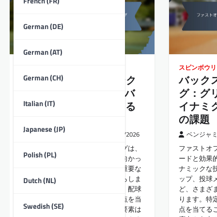
French (FR)
German (DE)
German (AT)
速球投球技術
スピンボウリ
German (CH)
ファストボウリングテク
バック
ニック：限られたオーバ
グ：グ
Italian (IT)
ーのクリケットにおける
イナミ
ボウリング
の課題
Japanese (JP)
ベンジャミン・カーター
17/06/2026
ベンジャ
インスイングのファストボウリングは、
ファストオ
Polish (PL)
ボウラーがボールをバッツマンに向かっ
ードと効果
て内側に動かすことを可能にする重要な
ナミックな
スキルであり、重大な挑戦をもたらしま
ップ、投球
Dutch (NL)
す。この技術を習得するためには、配球
ど、さまざ
角度、グリップ、手首の位置に焦点を当
ります。特
Swedish (SE)
てることが不可欠です。これらの要素は
点を当てる