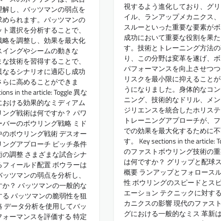
視するよう進化しており、グリ
理解し、バッツマンの弱点を
イル、ランアップメカニクス、
求められます。バッツマンの
スルーといった重要な要素がボ
ット選択を分析することで、
成功において重要な役割を果た
戦略を調整し、効果を最大化
す。技術とトレーニング方法の
スイングやシームの動きな
り、この分野は変革を遂げ、ボ
まな技術を習得することで、
パフォーマンスを向上させつつ
異なるシナリオに適応し成功
リスクを最小限に抑えることが
さらに高めることができま
うになりました。身体的なコン
ons in the article: Toggle 異な
ニング、技術的なドリル、メン
における効果的なミディアム
ジリエンスを統合したホリステ
リング戦術は何ですか？ パワ
トレーニングアプローチが、フ
ーバーのボウリング戦略 ミド
での効果を最大化するために不
中のボウリング戦術 デスオー
す。 Key sections in the article:
リングアプローチ ピッチ条件
のファストボウリング技術の重
術の調整 さまざまな試合シナ
は何ですか？ グリップと配球
るフィールド配置 ボウラーは
概要 ランアップとフォロース
バッツマンの弱点を分析し、
性 ボウリングのスピードとス
すか？ バッツマンの一般的な
エーション テクニックに対す
する バッツマンの脆弱性を狙
カニクスの影響 現代のファス
略 データ分析を使用してバッ
グにおける一般的なミス 革新
フォーマンスを評価する 特定