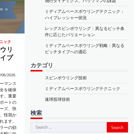
飛行ダイナミクス、バッツマンの課題
ミディアムペースボウリングテクニック：
ハイプレッシャー状況
レッグスピンボウリング：異なるピッチ条
件に応じたバリエーション
ニック
ミディアムペースボウリング戦略：異なる
ウリ
ピッチタイプへの適応
イプ
カテゴリ
/06/2026
スピンボウリング技術
ーマンス
ミディアムペースボウリングテクニック
全を確保
す。重要
速球投球技術
ポートの
ーズ、快
検索
、怪我か
れます。
Search
ラーの効
for:
大幅に向