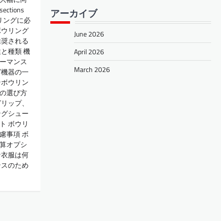
tions
アーカイブ
ンボウリングに必
ボウリング
June 2026
推奨される
と種類 機
April 2026
ーマンス
March 2026
グ機器の一
ンボウリン
の選び方
グリップ、
ングシュー
ト ボウリ
慮事項 ボ
算オプシ
な衣服は何
ンスのため