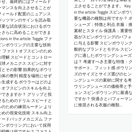
させ、最終的にはフィールド
上させることができます。 Key sec
ーマンスを向上させることが
in the article: Toggle スピ
フィールド配置のニュアンス
要な機器の種類は何ですか？ 
バッツマンのサインを読み取
シューズ：特徴と利点 衣服：
重要な試合状況におけるボウ
素材とスタイル 保護具：重要性
をさらに高めることができま
器がスピンボウリングのパフォ
ons in the article: Toggle ファ
に与える影響 スピンボウリン
ピンボウリングの主要な技術
般的なブランドとモデル スピ
？ ファストオフスピンのため
グに適したボウリングシューズ
の理解 スピードとコントロー
は？ 考慮すべき主要な特徴：
投球メカニクス スピンに対す
サポート、フィット感 ボウリ
置とその影響 効果的なボウリ
ズのサイズとサイズ選びのヒン
の体の整列 精度を犠牲にせず
ングシューズの素材に関する考
を生成する ボウラーはどのよ
ウリングシューズの価格帯と予
トオフスピンのスキルを向上
ョン スピンボウリングに最適
ができますか？ グリップと投
ですか？ 快適さとパフォーマ
せるためのドリル スピードと
に推奨される衣服の種類…
ルのための練習ルーチン より
ための視覚化技術 スキル向上
ィードバックメカニズム ファ
ピンボウリングにおいて採用
的戦略は何ですか？ ファスト