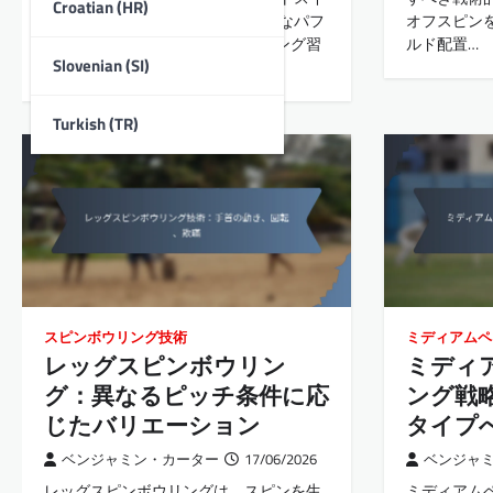
Croatian (HR)
ングボウリングの比較分析 全体的なパフ
オフスピン
ォーマンス向上のためのインスイング習
ルド配置…
Slovenian (SI)
得の利点…
Turkish (TR)
スピンボウリング技術
ミディアムペ
レッグスピンボウリン
ミディ
グ：異なるピッチ条件に応
ング戦
じたバリエーション
タイプ
ベンジャミン・カーター
17/06/2026
ベンジャ
レッグスピンボウリングは、スピンを生
ミディアム