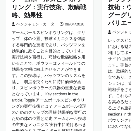
リング：実行技術、欺瞞戦
技術：ウィ
略、効果性
グーグ
バリエ
ベンジャミン・カーター
08/04/2026
アームボールスピンボウリングは、グリ
ベンジャ
ップ、体の位置、投球メカニクスを強調
レッグスピ
する専門的な技術であり、バッツマンを
における魅
効果的に欺くことを目的としています。
利用してボ
実行技術を習得し、巧妙な欺瞞戦略を用
サイドに回
いることで、ボウラーはフィールドでの
ます。手首
効果を大幅に向上させることができま
は、欺瞞的
す。この投球は、バッツマンのリズムを
欠であり、
乱し、弱点を突くために特に価値があ
ションは、
り、スピンボウラーの武器の重要な要素
戦相手をさ
となっています。 Key sections in the
す。これら
article: Toggle アームボールスピンボウリ
を高めるだ
ングの実行技術とは？ アームボール投球
る上でも重要
のためのグリップの理解 効果的な実行の
sections in
ための体の位置と助走 アームボール投球
ボウリング
の主要なメカニクス 実行中に避けるべき
においてな
一般的なミス アームボール技術を練習す