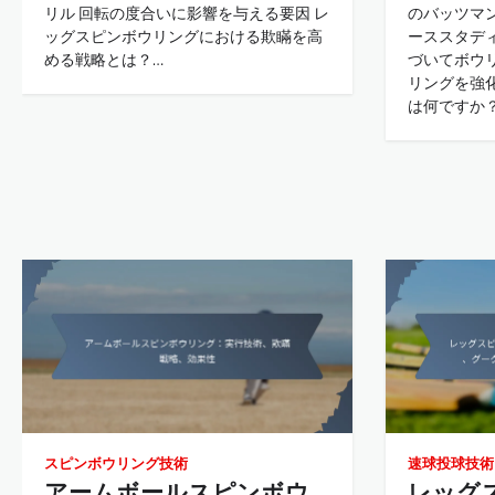
リル 回転の度合いに影響を与える要因 レ
のバッツマ
ッグスピンボウリングにおける欺瞞を高
ーススタデ
める戦略とは？…
づいてボウ
リングを強
は何ですか
スピンボウリング技術
速球投球技術
アームボールスピンボウ
レッグ