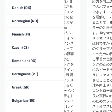
インスイングの効果に直接影響を与えま
応力を向上
す。専念した練習とこれらの基本に注意
でのパフォ
Danish (DK)
を払うことで、ボウラーはスイングコン
できます。
トロールを向上させ、フィールドでの全
を理解し、
Norwegian (NO)
体的なパフォーマンスを改善することが
ることで、
できます。 Key sections in the article:
ラーの効果
Toggle インスイングのファストボウリン
す。 Key secti
Finnish (FI)
グのための主要な技術は何ですか？ イン
ストオフス
スイングのための配球角度の理解 インス
は何ですか
Czech (CZ)
イングを達成するための適切なグリップ
のグリップ
技術 手首の位置とインスイングへの影響
ルのための
インスイングボウリング技術における一
る手首の位
Romanian (RO)
般的な間違い インスイングボウリングを
ングのため
習得するための視覚的補助具 インスイン
にスピード
Portuguese (PT)
グのファストボウリングを効果的に練習
うにファス
するにはどうすればよいですか？ インス
させること
イングボウリングスキルを向上させるた
球を向上さ
Greek (GR)
めのドリル 自己評価のためのフィードバ
コントロー
ックメカニズム インスイングの練習をト
良い実行の
Bulgarian (BG)
レーニングルーチンに組み込む インスイ
のためのフ
ングの利点は他のボウリング技術と比べ
ストオフス
て何ですか？ インスイングとアウトスイ
すべき戦術