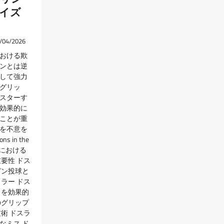
イズ
/04/2026
おける欺
ンとは逆
して強力
グリッ
スターす
効果的に
ことが重
を不意を
 in the
ングにおける
要性 ドス
ピン投球と
ラー ドス
ラを効果的
のグリップ
術 ドスラ
なミス ド