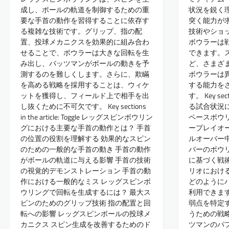
成し、ボールの軌道を制御するための重
状況を鋭く
要な手首の動作を習得することに依存す
突く能力が
る複雑な技術です。グリップ、指の配
技術やショ
置、投球メカニクスを効果的に組み合わ
ボウラーは
せることで、ボウラーは大きな回転を生
できます。
み出し、バッツマンがボールの動きを予
ど、さまざ
測するのを難しくします。さらに、欺瞞
ボウラーは
を高める戦略を採用することは、ウィケ
する能力を
ットを獲得し、フィールド上で相手を出
す。 Key secti
し抜くために不可欠です。 Key sections
る試合状況
in the article: Toggle レッグスピンボウリン
ペースボウ
グにおける主要な手首の動作とは？ 手首
ープレイオ
の位置の役割を理解する 効果的なスピン
ルオーバー
のための一般的な手首の動き 手首の動作
バーのボウ
がボールの軌道に与える影響 手首の技術
に基づく戦
の視覚的デモンストレーション 手首の動
リオにおけ
作における一般的なミス レッグスピンボ
どのように
ウリングで回転を生成するには？ 最大ス
利用できま
ピンのためのグリップ技術 指の配置と回
弱点を特定
転への影響 レッグスピンボールの投球メ
うための戦
カニクス スピン生成を改善するためのド
ツマンのパ