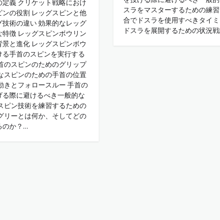
の定義 クリケット戦略におけ
スラをマスターするための練習
ピンの役割 レッグスピンと他
合でドスラを使用すべきタイミ
グ技術の違い 効果的なレッグ
ドスラを展開するための状況戦
な特徴 レッグスピンボウリン
背景と進化 レッグスピンボウ
ける手首のスピンを実行する
手首のスピンのためのグリップ
的なスピンのための手首の位置
動きとフォロースルー 手首の
げる際に避けるべき一般的な
のスピン技術を練習するための
ーグリーとは何か、そしてどの
るのか？…