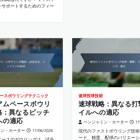
をサポートするためのフィー
ースボウリングテクニック
速球投球技術
アムペースボウリ
速球戦略：異なる打
略：異なるピッチ
イルへの適応
への適応
ベンジャミン・カーター
17
ミン・カーター
17/06/2026
現代のファストボウリング技術
ード、精度、配球のバリエーシ
ペースのボウリングは、試合