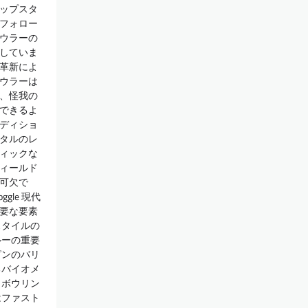
ップスタ
フォロー
ウラーの
していま
革新によ
ウラーは
、怪我の
できるよ
ディショ
タルのレ
ィックな
ィールド
可欠で
 Toggle 現代
要な要素
スタイルの
ルーの重要
ピンのバリ
るバイオメ
トボウリン
はファスト