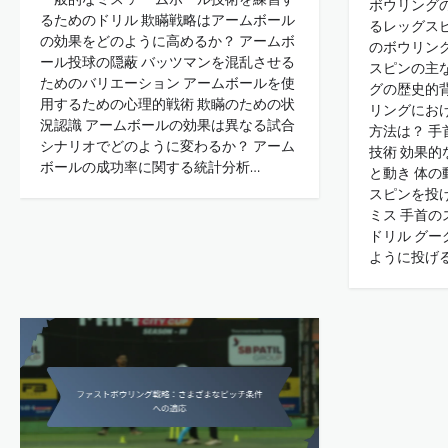
ボウリング
るためのドリル 欺瞞戦略はアームボール
るレッグス
の効果をどのように高めるか？ アームボ
のボウリン
ール投球の隠蔽 バッツマンを混乱させる
スピンの主
ためのバリエーション アームボールを使
グの歴史的
用するための心理的戦術 欺瞞のための状
リングにお
況認識 アームボールの効果は異なる試合
方法は？ 
シナリオでどのように変わるか？ アーム
技術 効果
ボールの成功率に関する統計分析…
と動き 体の
スピンを投
ミス 手首
ドリル グ
ように投げ