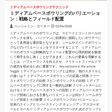
ミディアムペースボウリングテクニック
ミディアムペースボウリングのバリエーショ
ン：戦略とフィールド配置
ベンジャミン・カーター
02/04/2026
ミディアムペースのボウリングは、スピードとコントロールの
バランスを保ち、バッツマンに効果的に挑戦したいボウラーに
とって多用途な選択肢となります。シームやスイングボウリン
グなどのバリエーションをマスターすることで、ミディアムペ
ースのボウラーは戦略的なフィールド配置や心理的戦術を駆使
して相手を出し抜くことができます。これらの要素を理解する
ことは、パフォーマンスを向上させ、クリケットフィールドで
の成功を収めるために重要です。 Key sections in the article:
Toggle ミディアムペースボウリングとは何か、他のスタイルと
の違いは？ ミディアムペースボウリングの定義と特徴 ファー
ストボウリングとの比較 スピンボウリングとの比較 ミディア
ムペースボウリングに関する一般的な誤解 クリケットチームに
おけるミディアムペースボウラーの役割 ミディアムペースボウ
リング技術における主要なバリエーションは何か？ シームボウ
リング技術とその影響 スイングボウリングのバリエーション
従来のスイングとリバーススイング チェンジアップ スローボ
ールとヨーカー ミディアムペースボウラーのためのグリップと