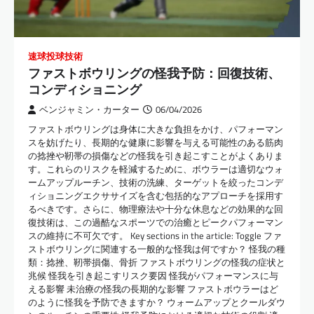
速球投球技術
ファストボウリングの怪我予防：回復技術、
コンディショニング
ベンジャミン・カーター
06/04/2026
ファストボウリングは身体に大きな負担をかけ、パフォーマン
スを妨げたり、長期的な健康に影響を与える可能性のある筋肉
の捻挫や靭帯の損傷などの怪我を引き起こすことがよくありま
す。これらのリスクを軽減するために、ボウラーは適切なウォ
ームアップルーチン、技術の洗練、ターゲットを絞ったコンデ
ィショニングエクササイズを含む包括的なアプローチを採用す
るべきです。さらに、物理療法や十分な休息などの効果的な回
復技術は、この過酷なスポーツでの治癒とピークパフォーマン
スの維持に不可欠です。 Key sections in the article: Toggle ファ
ストボウリングに関連する一般的な怪我は何ですか？ 怪我の種
類：捻挫、靭帯損傷、骨折 ファストボウリングの怪我の症状と
兆候 怪我を引き起こすリスク要因 怪我がパフォーマンスに与
える影響 未治療の怪我の長期的な影響 ファストボウラーはど
のように怪我を予防できますか？ ウォームアップとクールダウ