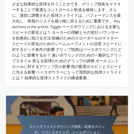
ざまな効果的な投球を行うことができ、グリップ技術をマスタ
ーすることで最適なコントロールと軌道を確保します。さら
に、適切に調整された投球ストライドは、パフォーマンスを最
大化し、怪我のリスクを最小限に抑えるために重要です。 Key
sections in the article: Toggle ペースボウリングにおける主要な
スピードの変化とは？ ヨーカーの理解とその実行 バウンサー
を効果的に投げる方法 欺瞞のためのスローボールのマスター
スピードの変化のためのシームムーブメントの活用 スピードに
対するピッチ条件の影響 グリップ技術はペースボウリングにど
のように影響するか？ 速いボウリングのための一般的なグリッ
プスタイル 異なる投球のためのグリップの調整 ボールコント
ロールに対するグリップ圧の影響 指の配置がスピンとスピード
に与える影響 ペースボウラーにとって理想的な投球ストライド
とは？ 効果的な投球ストライドの構成要素…