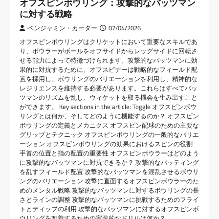
オフスピンボウリング：攻撃的なバッツマン
に対する戦略
ベンジャミン・カーター
07/04/2026
オフスピンボウリングはクリケットにおいて重要なスキルであ
り、ボウラーがボールをオフサイドからレッグサイドに回転さ
せる能力によって特徴づけられます。攻撃的なバッツマンに効
果的に対抗するために、オフスピナーは戦略的なフィールド配
置を採用し、ボウリングのバリエーションを利用し、精神的な
レジリエンスを維持する必要があります。これらはすべてバッ
ツマンのリズムを乱し、ウィケットを取る機会を生み出すこと
ができます。 Key sections in the article: Toggle オフスピンボウ
リングとは何か、そしてどのように機能するのか？ オフスピン
ボウリングの定義とメカニクス オフスピン配球のための主要な
グリップとテクニック オフスピンボウリングの一般的なバリエ
ーション オフスピンボウリングの効果におけるスピンの役割
手首の位置と指の配置の重要性 オフスピンボウラーはどのよう
に攻撃的なバッツマンに対抗できるか？ 攻撃的なバッティング
を乱すフィールド配置 攻撃的なバッツマンを混乱させるボウリ
ングのバリエーション 攻撃に直面するオフスピンボウラーのた
めのメンタル戦略 攻撃的なバッツマンに対するボウリングの長
さとラインの調整 攻撃的なバッツマンに挑戦するためのフライ
トとディップの利用 攻撃的なバッツマンに対するオフスピンボ
ウリングを改善するための実践的なドリルは何か？…