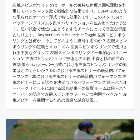
左腕スピンボウリングは、ボールの独特な角度と回転運動を利
用してバッツマンを欺く戦略的な技術であり、ODIやT20のよう
な限られたオーバー形式で特に効果的です。このスタイルは、
バッティングリズムを乱すバリエーションを生み出すだけでな
く、短い試合で優位に立とうとするチームにとって貴重な資産
となります。 Key sections in the article: Toggle 左腕スピンボウ
リングとは何か、そしてどのように機能するのか？ 左腕スピン
ボウリングの定義とメカニズム 左腕スピンボウリングで使用さ
れる主要なグリップ 左腕スピンボウリングの一般的なバリエー
ション 右腕スピンボウリング技術との比較 手首と指の位置の
役割 限られたオーバー形式における左腕スピンボウリングの効
果はどのくらいか？ ODIにおける左腕スピナーの統計的パフォ
ーマンス T20における左腕スピナーの統計的パフォーマンス 左
腕スピナーによる試合を決定づけるパフォーマンス 限られたオ
ーバークリケットにおける試合結果への影響 チームは限られた
オーバーの試合で左腕スピンボウラーをいつ利用すべきか？ 左
腕スピナーを展開するための最適な試合状況…