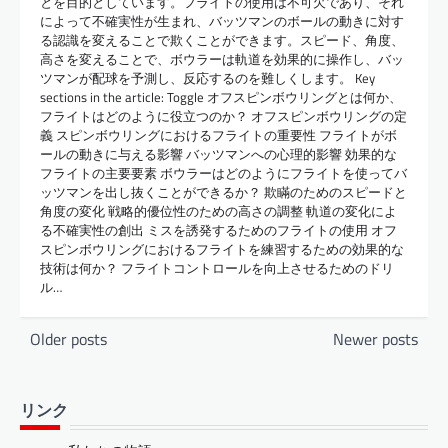
とを目的としています。フライトの使用は不可欠であり、それ
によって不確実性が生まれ、バッツマンのボールの動きに対す
る認識を変えることで欺くことができます。スピード、角度、
高さを変えることで、ボウラーは軌道を効果的に操作し、バッ
ツマンが配球を予測し、反応するのを難しくします。 Key
sections in the article: Toggle オフスピンボウリングとは何か、
フライトはどのように役立つのか？ オフスピンボウリングの定
義 スピンボウリングにおけるフライトの重要性 フライトがボ
ールの動きに与える影響 バッツマンへの心理的影響 効果的な
フライトの主要要素 ボウラーはどのようにフライトを使ってバ
ッツマンを出し抜くことができるか？ 欺瞞のためのスピードと
角度の変化 戦略的優位性のための高さの調整 軌道の変化によ
る不確実性の創出 ミスを誘発するためのフライトの使用 オフ
スピンボウリングにおけるフライトを練習するための効果的な
技術は何か？ フライトコントロールを向上させるためのドリ
ル…
Posts
Older posts
Newer posts
navigation
リンク