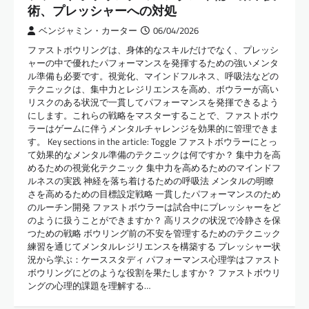
術、プレッシャーへの対処
ベンジャミン・カーター
06/04/2026
ファストボウリングは、身体的なスキルだけでなく、プレッシ
ャーの中で優れたパフォーマンスを発揮するための強いメンタ
ル準備も必要です。視覚化、マインドフルネス、呼吸法などの
テクニックは、集中力とレジリエンスを高め、ボウラーが高い
リスクのある状況で一貫してパフォーマンスを発揮できるよう
にします。これらの戦略をマスターすることで、ファストボウ
ラーはゲームに伴うメンタルチャレンジを効果的に管理できま
す。 Key sections in the article: Toggle ファストボウラーにとっ
て効果的なメンタル準備のテクニックは何ですか？ 集中力を高
めるための視覚化テクニック 集中力を高めるためのマインドフ
ルネスの実践 神経を落ち着けるための呼吸法 メンタルの明瞭
さを高めるための目標設定戦略 一貫したパフォーマンスのため
のルーチン開発 ファストボウラーは試合中にプレッシャーをど
のように扱うことができますか？ 高リスクの状況で冷静さを保
つための戦略 ボウリング前の不安を管理するためのテクニック
練習を通じてメンタルレジリエンスを構築する プレッシャー状
況から学ぶ：ケーススタディ パフォーマンス心理学はファスト
ボウリングにどのような役割を果たしますか？ ファストボウリ
ングの心理的課題を理解する…