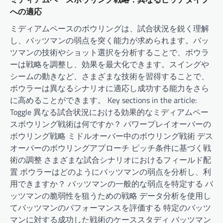
への適応
ミディアムペースのボウリングは、試合状況を鋭く理解
し、バッツマンの弱点を突く能力が求められます。バッ
ツマンの技術やショット選択を分析することで、ボウラ
ーは戦略を調整し、効果を最大化できます。スイングや
シームの動きなど、さまざまな技術を習得することで、
ボウラーは異なるシナリオに適応し成功する能力をさら
に高めることができます。 Key sections in the article:
Toggle 異なる試合状況における効果的なミディアムペー
スボウリング戦術は何ですか？ パワープレイオーバーの
ボウリング戦略 ミドルオーバー中のボウリング戦術 デス
オーバーのボウリングアプローチ ピッチ条件に基づく戦
術の調整 さまざまな試合シナリオにおけるフィールド配
置 ボウラーはどのようにバッツマンの弱点を分析し、利
用できますか？ バッツマンの一般的な弱点を特定する バ
ッツマンの脆弱性を狙うための戦略 データ分析を使用し
てバッツマンのパフォーマンスを評価する 特定のバッツ
マンに対する成功した戦術のケーススタディ バッツマン