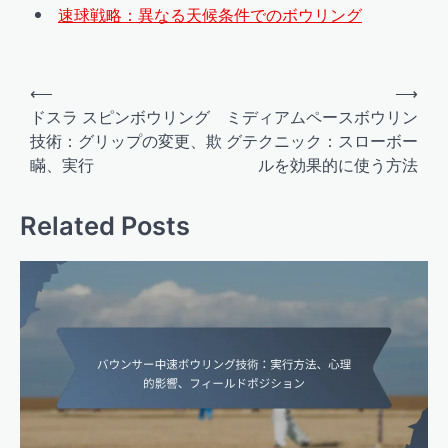
速球戦略：異なる天候条件でのボウリング
Post
⟵
⟶
navigation
ドスラ スピンボウリング
ミディアムペースボウリン
技術：グリップの変更、欺
グテクニック：スローボー
瞞、実行
ルを効果的に使う方法
Related Posts