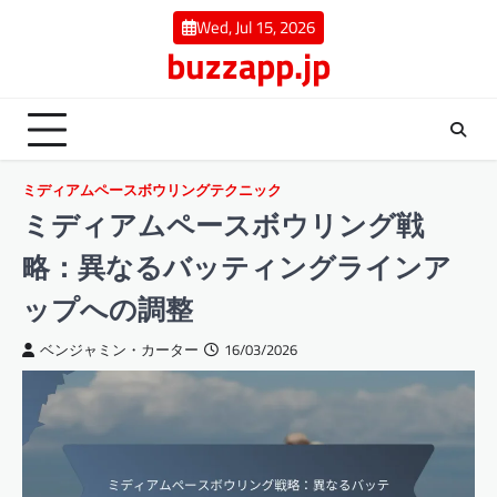
Skip
Wed, Jul 15, 2026
to
buzzapp.jp
content
ミディアムペースボウリングテクニック
ミディアムペースボウリング戦
略：異なるバッティングラインア
ップへの調整
ベンジャミン・カーター
16/03/2026